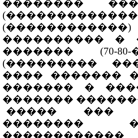
�������� ��
(������������
(������������)
���������� � 
������� (70-8
(��������� ��
���� ������� 
������� � ���
������� ������
����� ��� 
�������� �
������������