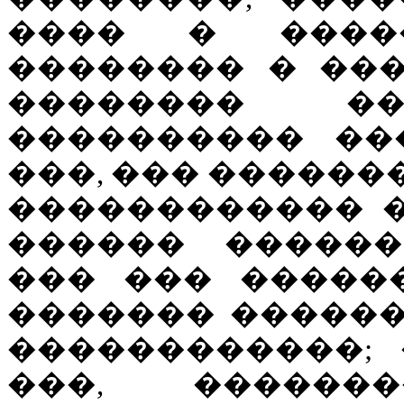
���� � ����
�������� � ���
�������� �
���������� ��
���, ��� ������
������������ 
������ ������
��� ��� ������
������� ������
������������; 
���, ������