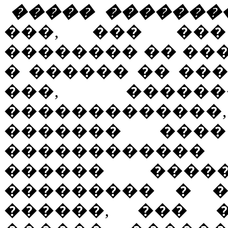
����� �������
���, ��� ��
�������� �� ��
� ������ �� ���
���, �����
�������������
������� ����
�����������
������ ����
��������� � �
������, ��� 