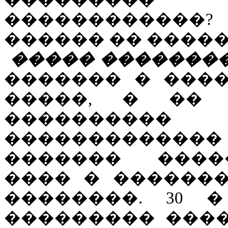
������������?
������ �� �����
����� �������
������� � ����
�����, � ��
����������
�����������
������� ����
���� � ������
��������. 30 
��������� ���