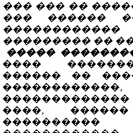
��� ��� �� ����
��� ������ �
�����������
��������� �� �
����� �������
���� ������
������ �� ���
������������,
������������� 
����, �����
���������