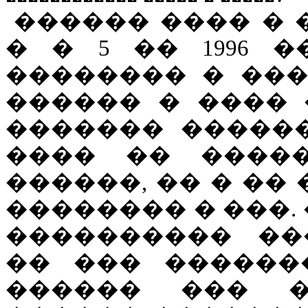
������ ���� �
� � 5 �� 1996 
�������� � ���
������ � ���� 
������� �����
���� �� ����
������, �� � ��
�������� � ���.
���������� ��
�� ��� ������
������ ��� �