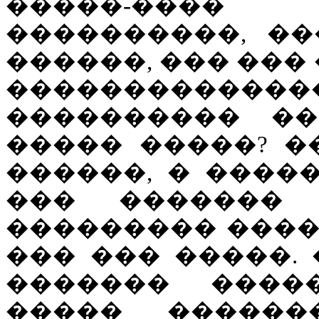
�����-����
����������, ��
������, ��� ���
��������������
���������� �
����� �����? �
������, � �����
��� �������
��������� ����
��� ��� �����.
������� ����
����� �������