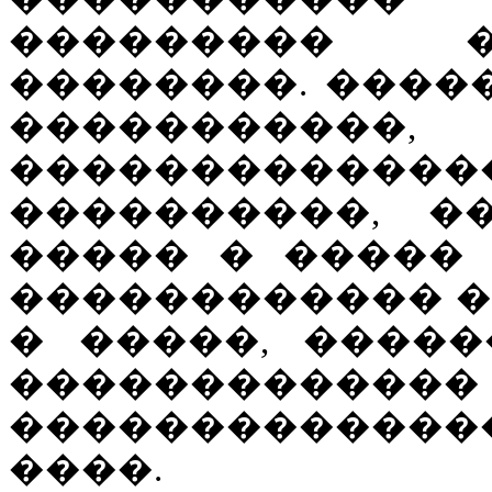
��������� 
��������. ����
���������
���������
����������, �
����� � ����� 
������������ �
� �����, �����
����������
�������������
����.