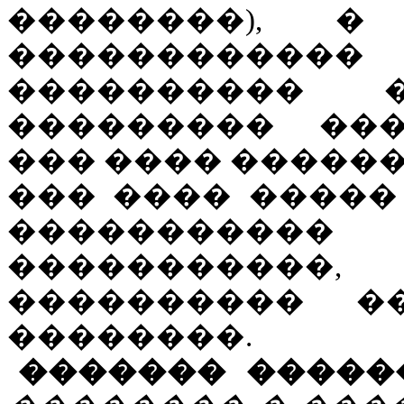
��������), �
����������
���������� 
��������� ���
��� ���� ������
��� ���� �����
����������
�����������,
���������� �
��������.
������� �����