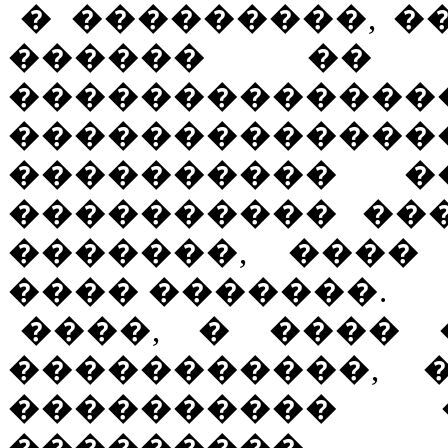
� ���������, 
������ �� 
���������
�������������
���������� �
���������� ��
�������, ����
���� �������.
����, � ���� 
�����������, 
���������� 
���������