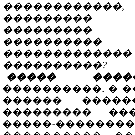
������������,
��������� 
���������
���������
������������
����������?
����� �����
����������. � �
������ �����
��������� ��
�����-����