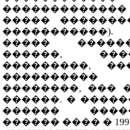
������������� 
����� �������
�����������).
����� ������
������, ���
���������, �
���������� 
��������, ��� �
������. � ������
������ ����
������ ���� � 1992