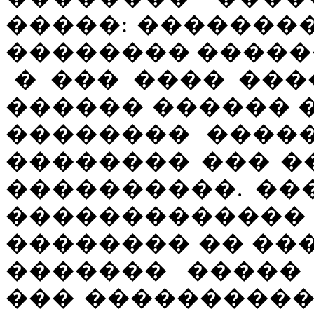
�����: ��������
�������� �����
� ��� ���� ��
������ ������ 
�������� �����
�������� ��� �
����������. ���
������������� 
�������� �� ��
������� �����
��� ����������