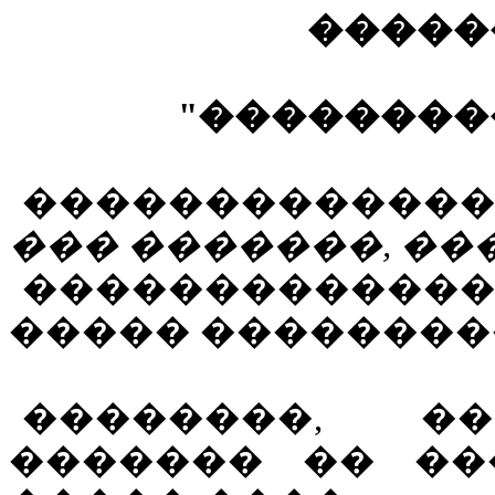
�����
"��������
������������
��� �������, ��
������������
����� ��������
��������, ��
������� �� ��