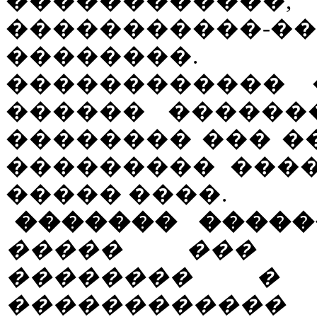
����������
�����������-�
��������.
������������ 
������ �������
�������� ��� �
��������� ���
����� ����.
������� �����
����� ��� 
�������� �
����������