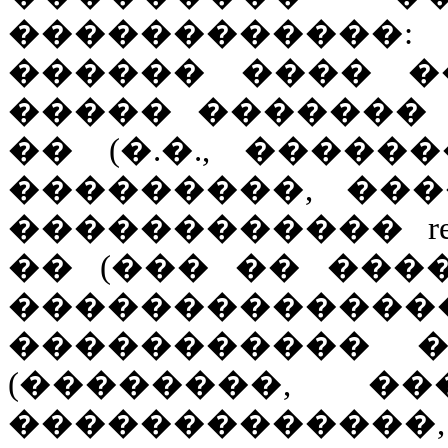
������������
������ ���� �
����� ������� 
�� (�.�., ����
���������, ��
������������ ren
�� (��� �� ���
��������������
����������� �
(��������, �
�������������,