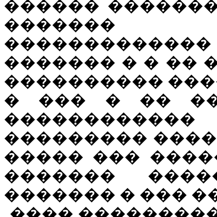
������ �������
�������
������������
������� � � �� 
���������� ����
� ��� � �� ��
����������
��������� �����
����� ��� ����
������� ����
������� � ��� �
���� ��������