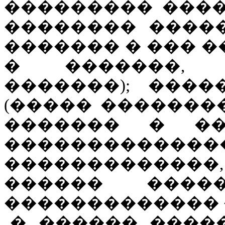
��������� ����
�������� ����
������� � ��� 
� �������, 
�������); ����
(����� �������
������� � ��
�����������
�������������, 
������ ����
������������� 
� ������ ����