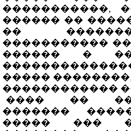
�����������, 
������ �� �����
�� �������
����������� ��
������ � �
�������������
����� ��������,
������������ �
���� �� ��
������� ����
����� ��� �