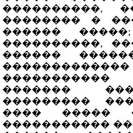
����������, �
�������� � ��
������ �����;
����������, ��
������ ����
���������
����������
������� ���
��������� ���
���� ����� 
����������� ��