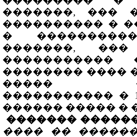
��������� �
�������, ��� 
���������� � �
� ���������
�������, ��
����������� 
�������� ���� 
����� ����
����������� � 1
������ ����� � 
������� �����
���� �� ������