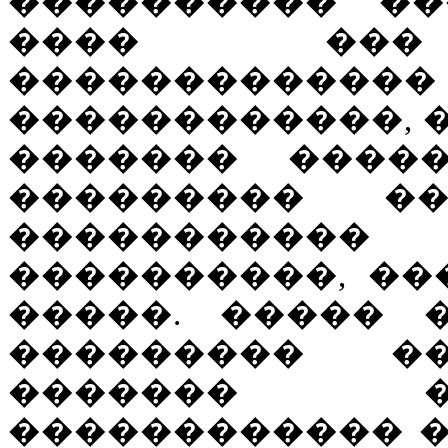
���������� ��
���� ��� 
������������
������������, 
������� �����
��������� �
����������
����������, ��
�����. ����� 
��������� �
������� �
������������ �