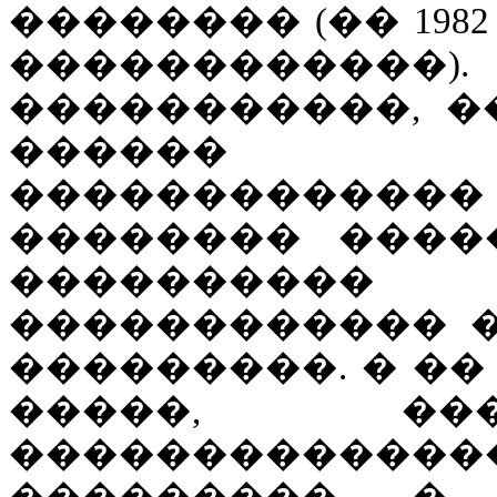
�������� (�� 19
�����������
�����������, �
������ 
������������
�������� ����
����������
������������ 
���������. � �� 
�����, ��
�������������