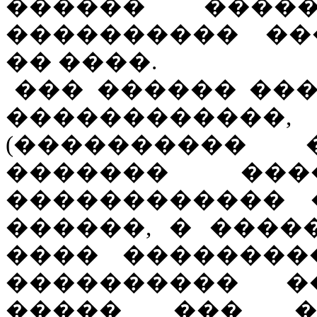
������ ���
���������� ��
�� ����.
��� ������ ��
����������
(����������
������� ��
������������ 
������, � ����
���� ��������
���������� �
����� ��� �