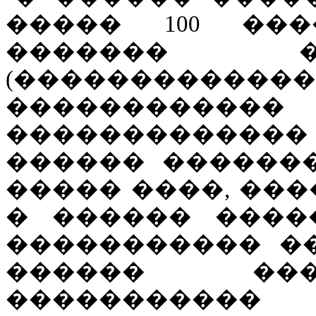
����� 100 ���
������� �
(���������
������������
�������������
������ ������
����� ����, ���
� ������ ����
����������� ��
������ ���
����������