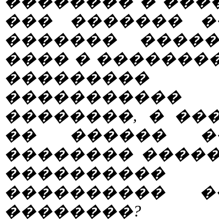
�������� � ����
��� ������� �
������� �����
���� � ��������
���������
�����������
��������, � ��
�� ������ �
�������� �����
���������� 
���������� �
��������?