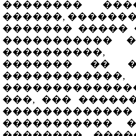
�������� ���
������, �������
������� ����� 
����������� �
����������
������� �� �
������������,
��������������
���, ��� �����
�������������
����������� 
�������� ����