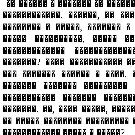
�� ������ � ������� �� �����
������������. ������, �� ��
�������� � �����, ������� �
����� ����������, ����� ��
������������� �����������
�������? ���� ����������� �
��� ������� ������ � ����, 
������� ������� ��������� 
����������� ������� ������
�������. ��, ���� �����, ����
�� ����� �������� ��������� 
������������ ����� � �����?