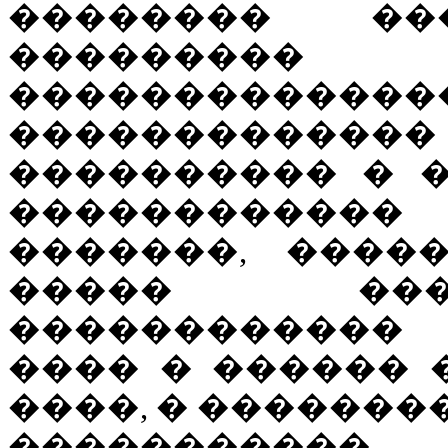
�������� ��
�������
�������������
������������� 
���������� � 
�����������
�������, ����
����� ���
������������ 
���� � ������ 
����, � �������
����������