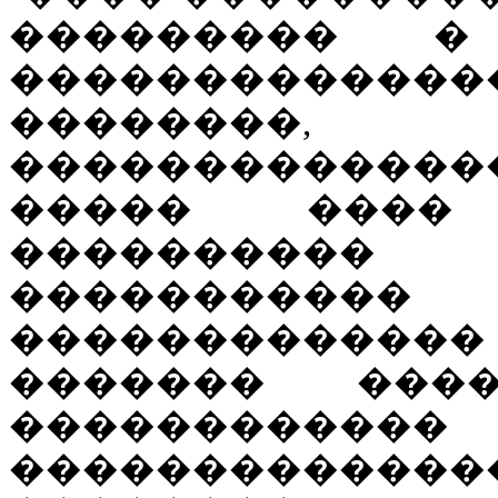
��������� �
�������������
��������
�������������
����� ���� 
���������
����������
������������� 
������� ����
�����������
�����������