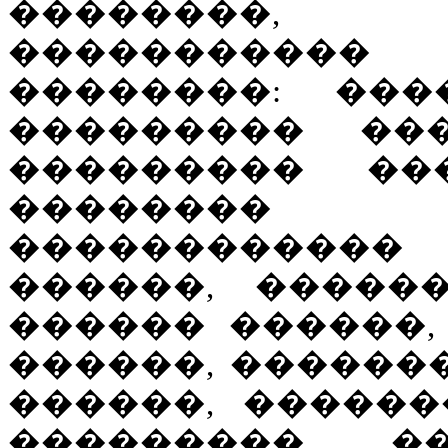
��������,
�����������
��������: ��
��������� �
��������� ���
�������� 
�����������
������, �����
������ ������,
������, �������
������, ������
��������� �