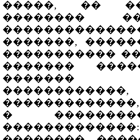
�����, �� �
�������� �
��������������
�������, �����
����������� ��
������� ���
������� 
����������
�������������,
� ��������
�������������
��������, ����